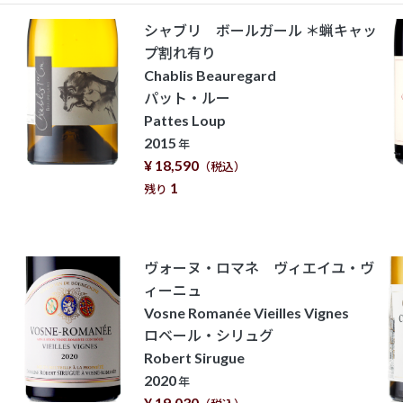
シャブリ ボールガール ＊蝋キャッ
プ割れ有り
Chablis Beauregard
パット・ルー
Pattes Loup
2015
年
¥ 18,590
（税込）
1
残り
ヴォーヌ・ロマネ ヴィエイユ・ヴ
ィーニュ
Vosne Romanée Vieilles Vignes
ロベール・シリュグ
Robert Sirugue
2020
年
¥ 19,030