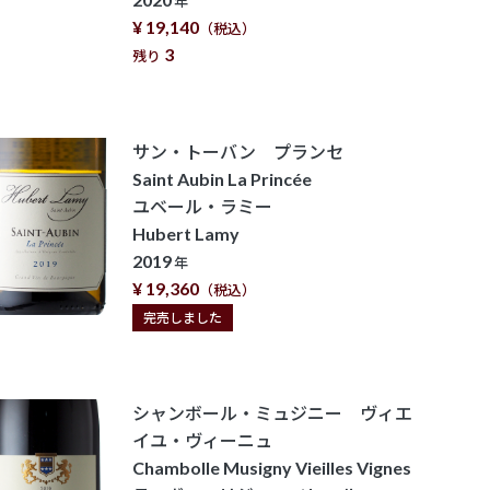
年
¥ 19,140
（税込）
3
残り
サン・トーバン プランセ
Saint Aubin La Princée
ユベール・ラミー
Hubert Lamy
2019
年
¥ 19,360
（税込）
完売しました
シャンボール・ミュジニー ヴィエ
イユ・ヴィーニュ
Chambolle Musigny Vieilles Vignes