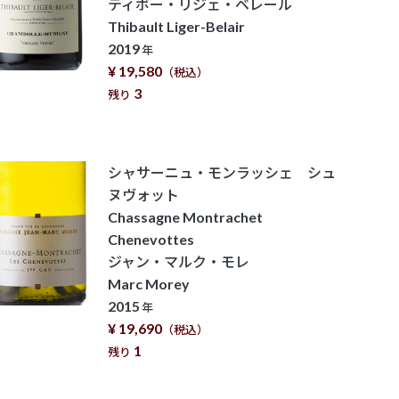
ティボー・リジェ・ベレール
Thibault Liger-Belair
2019
年
¥ 19,580
（税込）
3
残り
シャサーニュ・モンラッシェ シュ
ヌヴォット
Chassagne Montrachet
Chenevottes
ジャン・マルク・モレ
Marc Morey
2015
年
¥ 19,690
（税込）
1
残り