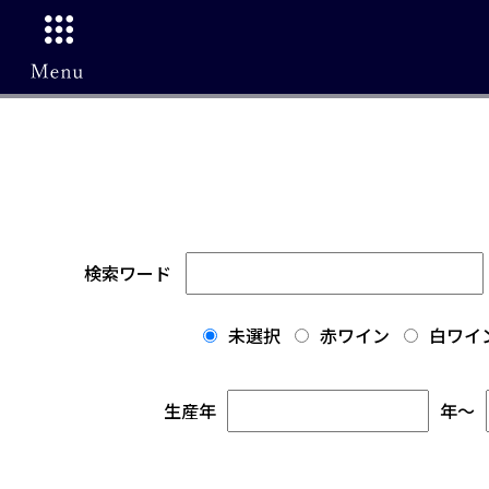
検索ワード
未選択
赤ワイン
白ワイ
生産年
年
～