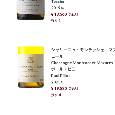
Tessier
2019
年
¥ 19,360
（税込）
1
残り
シャサーニュ・モンラッシェ マ
ュール
Chassagne Montrachet Mazures
ポール・ピヨ
Paul Pillot
2023
年
¥ 19,580
（税込）
4
残り