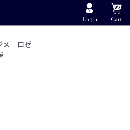
ジメ ロゼ
é