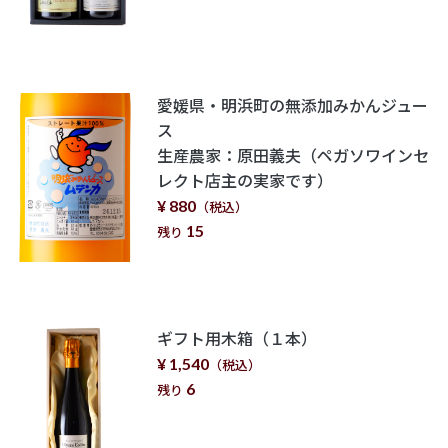
愛媛県・明浜町の無添加みかんジュー
ス
生産農家：原田義夫（ペガソワインセ
レクト店主の実家です）
¥ 880
（税込）
15
残り
ギフト用木箱（１本）
¥ 1,540
（税込）
6
残り