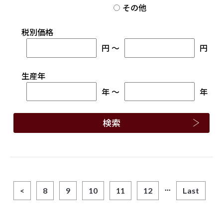
その他
税別価格
円
～
円
生産年
年
～
年
...
<
8
9
10
11
12
Last