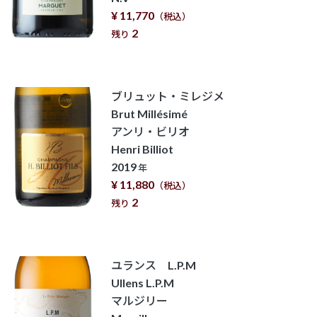
¥ 11,770
（税込）
2
残り
ブリュット・ミレジメ
Brut Millésimé
アンリ・ビリオ
Henri Billiot
2019
年
¥ 11,880
（税込）
2
残り
ユランス L.P.M
Ullens L.P.M
マルジリー