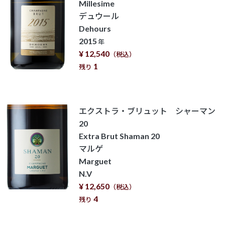
Millesime
デュウール
Dehours
2015
年
¥ 12,540
（税込）
1
残り
エクストラ・ブリュット シャーマン
20
Extra Brut Shaman 20
マルゲ
Marguet
N.V
¥ 12,650
（税込）
4
残り