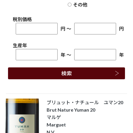
その他
税別価格
円
～
円
生産年
年
～
年
ブリュット・ナチュール ユマン20
Brut Nature Yuman 20
マルゲ
Marguet
N.V