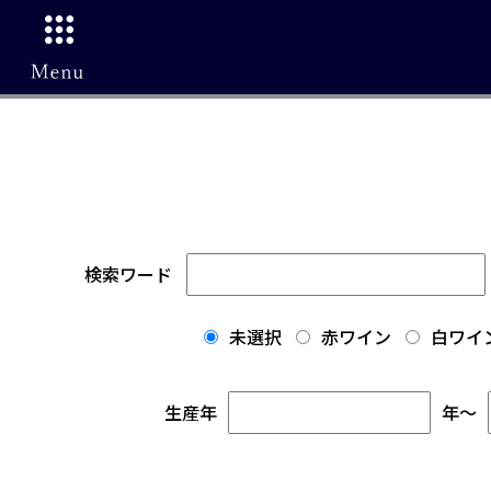
検索ワード
未選択
赤ワイン
白ワイ
生産年
年
～