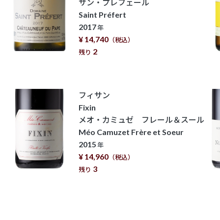
サン・プレフェール
Saint Préfert
2017
年
¥ 14,740
（税込）
2
残り
フィサン
Fixin
メオ・カミュゼ フレール＆スール
Méo Camuzet Frère et Soeur
2015
年
¥ 14,960
（税込）
3
残り