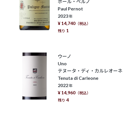
ポール・ペルノ
Paul Pernot
2023
年
¥ 14,740
（税込）
1
残り
ウーノ
Uno
テヌータ・ディ・カルレオーネ
Tenuta di Carleone
2022
年
¥ 14,960
（税込）
4
残り