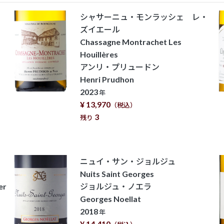
シャサーニュ・モンラッシェ レ・
ズイエール
Chassagne Montrachet Les
Houillères
アンリ・プリュードン
Henri Prudhon
2023
年
¥ 13,970
（税込）
3
残り
ュ
ニュイ・サン・ジョルジュ
Nuits Saint Georges
er
ジョルジュ・ノエラ
Georges Noellat
2018
年
¥ 14,410