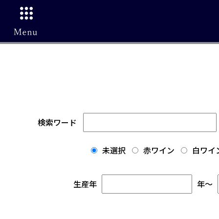
検索ワード
未選択
赤ワイン
白ワイ
生産年
年
～