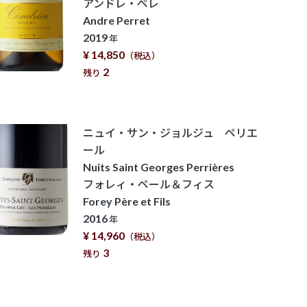
アンドレ・ペレ
Andre Perret
2019
年
¥ 14,850
（税込）
2
残り
ニュイ・サン・ジョルジュ ペリエ
ール
Nuits Saint Georges Perrières
フォレィ・ペール＆フィス
Forey Père et Fils
2016
年
¥ 14,960
（税込）
3
残り