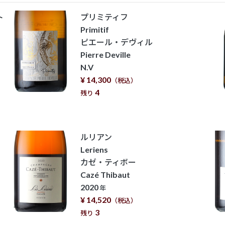
ト
プリミティフ
Primitif
ピエール・デヴィル
Pierre Deville
N.V
¥ 14,300
（税込）
4
残り
ルリアン
Leriens
カゼ・ティボー
Cazé Thibaut
2020
年
¥ 14,520
（税込）
3
残り