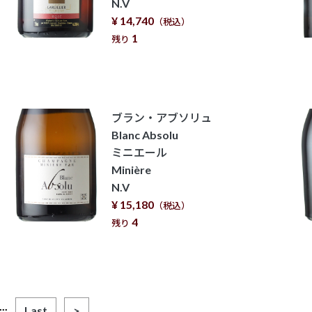
N.V
¥ 14,740
（税込）
1
残り
ブラン・アブソリュ
Blanc Absolu
ミニエール
Minière
N.V
¥ 15,180
（税込）
4
残り
...
Last
>