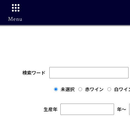
検索ワード
未選択
赤ワイン
白ワイ
生産年
年
～