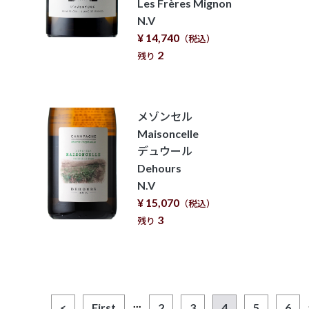
Les Frères Mignon
N.V
¥ 14,740
（税込）
2
残り
メゾンセル
Maisoncelle
デュウール
Dehours
N.V
¥ 15,070
（税込）
3
残り
...
<
First
2
3
4
5
6